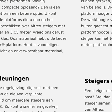
 twee platformen. Weinig
kunnen geraken,
 compacte oplossing? Dan is een
van belang is. Di
tform een betere optie. U kunt
platformhoogte v
 platforms die u dan op het
De werkhoogte v
 beschikken over Altrex steigers met
buiten gaat tot
er en 3,05 meter. Vraag ons gerust
platformhoogte v
klus. Qua materiaal hebt u de keuze
steiger kan het 
® platform. Hout is voordeliger,
meter platformh
wicht en onverwoestbaar materiaal,
leuningen
Steigers
ige regelgeving uitgerust met een
Een steiger di
an de nieuwe verplichte
past? Stel dan 
id om meerdere steigers aan
steiger samen 
 Zo kunt u sneller en gevelvrij
van Altrex.