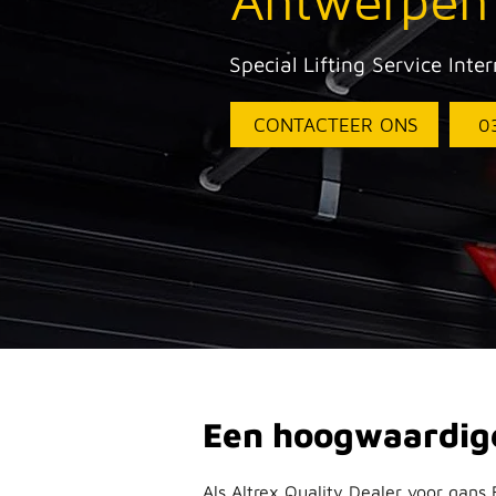
Antwerpen 
Special Lifting Service Inte
CONTACTEER ONS
0
Een hoogwaardige 
Als Altrex Quality Dealer voor gans 