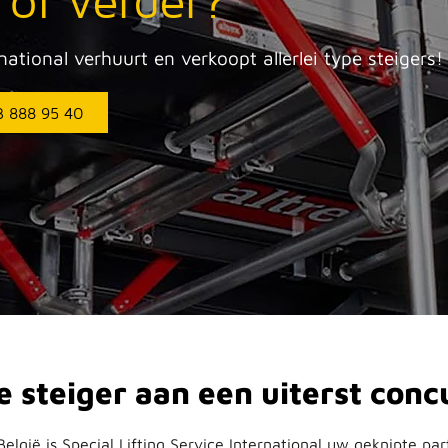
of verder?
rnational verhuurt en verkoopt allerlei type steigers!
3 888 95 40
steiger aan een uiterst concu
België is Special Lifting Service International uw geknipte pa