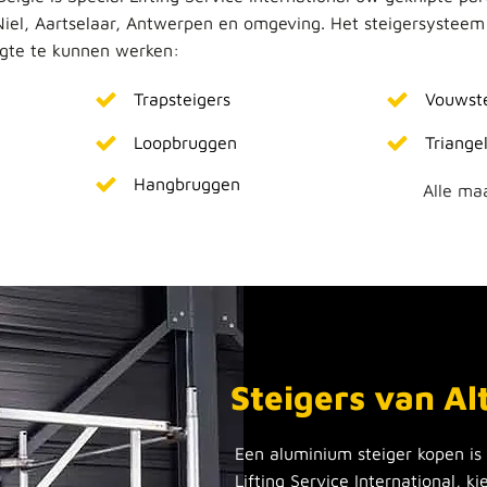
n Niel, Aartselaar, Antwerpen en omgeving. Het steigersysteem
ogte te kunnen werken:
Trapsteigers
Vouwste
Loopbruggen
Triange
Hangbruggen
Alle ma
Steigers van Al
Een aluminium steiger kopen is e
Lifting Service International, k