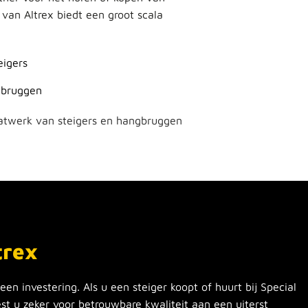
 van Altrex biedt een groot scala
igers
lbruggen
atwerk van steigers en hangbruggen
trex
en investering. Als u een steiger koopt of huurt bij Special
iest u zeker voor betrouwbare kwaliteit aan een uiterst