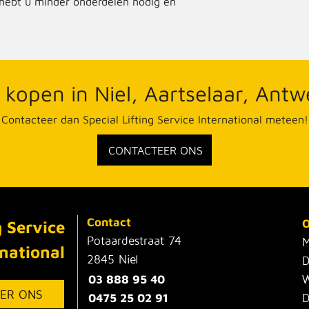
hebt u minder onderdelen nodig en
 kopen in Niel, Aartselaar, Ant
Contacteer dan Special Lifting Service International meteen!
CONTACTEER ONS
Contact
O
g Service
Potaardestraat 74
M
rnational
2845 Niel
D
03 888 95 40
W
ER ONS
0475 25 02 91
D