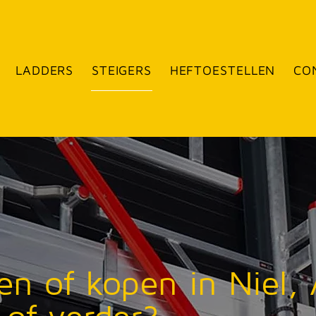
LADDERS
STEIGERS
HEFTOESTELLEN
CO
en of kopen in Niel, 