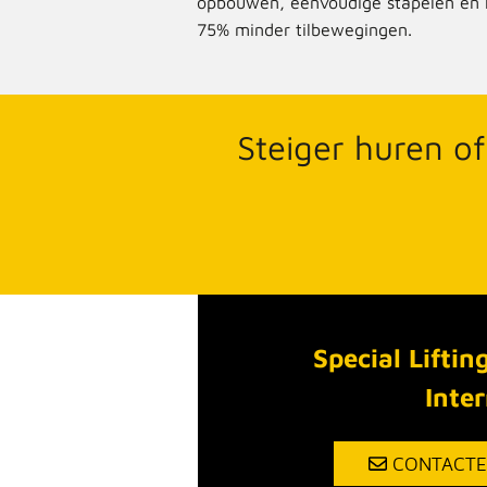
opbouwen, eenvoudige stapelen en 
75% minder tilbewegingen.
Steiger huren of
Special Liftin
Inte
CONTACTE