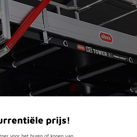
rrentiële prijs!
rtner voor het huren of kopen van